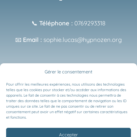
📞
Téléphone :
0769293318
📧
Email :
sophie.lucas@hypnozen.org
N’hésitez pas à m’appeler pour que nous échangions sur
Gérer le consentement
votre situation.
Pour offrir les meilleures expériences, nous utilisons des technologies
telles que les cookies pour stocker et/ou accéder aux informations des
appareils. Le fait de consentir à ces technologies nous permettra de
traiter des données telles que le comportement de navigation ou les ID
uniques sur ce site. Le fait de ne pas consentir ou de retirer son
Dernière mise à jour : 24/09/2025
consentement peut avoir un effet négatif sur certaines caractéristiques
et fonctions.
Accepter