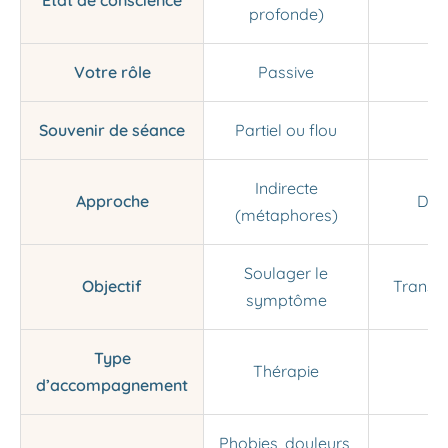
État de conscience
profonde)
Votre rôle
Passive
Souvenir de séance
Partiel ou flou
Indirecte
Approche
Dire
(métaphores)
Soulager le
Objectif
Transf
symptôme
Type
Thérapie
P
d’accompagnement
Phobies, douleurs,
Tr