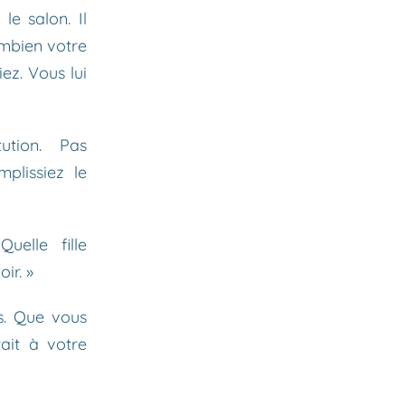
le salon. Il
ombien votre
ez. Vous lui
tion. Pas
plissiez le
uelle fille
ir. »
s. Que vous
ait à votre