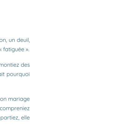
n, un deuil,
 fatiguée ».
i montiez des
ait pourquoi
 Son mariage
e compreniez
partiez, elle